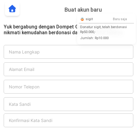
Buat akun baru
sigit
Baru saja
Yuk bergabung dengan Dompet Griya Quran untuk
Donatur sigit, telah berdonasi
nikmati kemudahan berdonasi dan akses fitur lainnya
Rp50.000,-
Jumlah:
Rp10.000